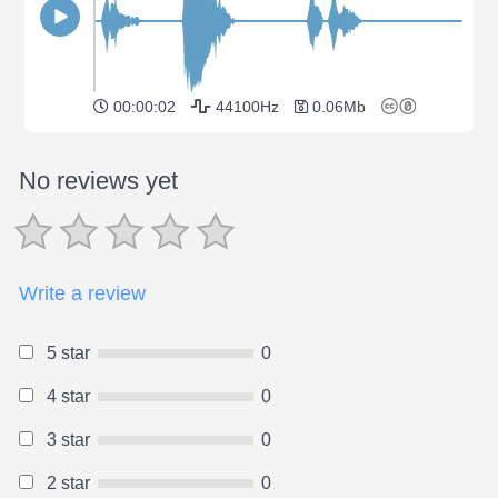
00:00:02
44100Hz
0.06Mb
No reviews yet
Write a review
5 star
0
4 star
0
3 star
0
2 star
0