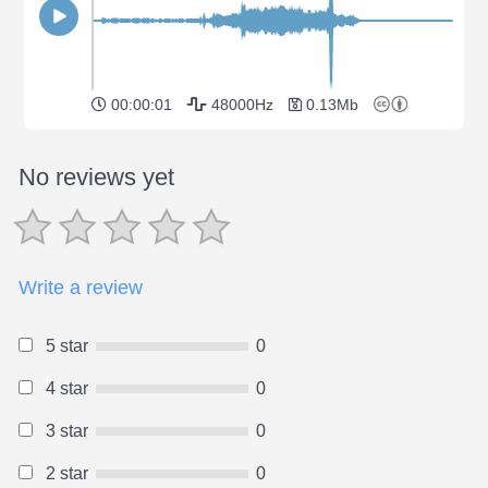
00:00:01
48000Hz
0.13Mb
No reviews yet
Write a review
5 star
0
4 star
0
3 star
0
2 star
0