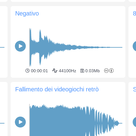
Negativo
8
00:00:01
44100Hz
0.03Mb
Fallimento dei videogiochi retrò
S