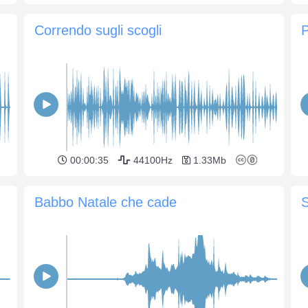
Correndo sugli scogli
P
00:00:35
44100Hz
1.33Mb
Babbo Natale che cade
S