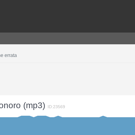
e errata
 sonoro (mp3)
ID:23569