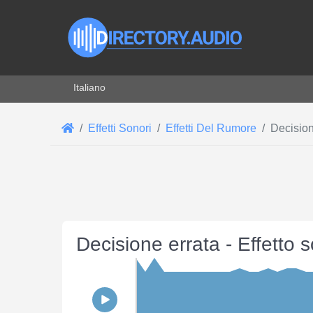
Seleziona la tua lingua
Italiano
Effetti Sonori
Effetti Del Rumore
Decision
Decisione errata - Effetto