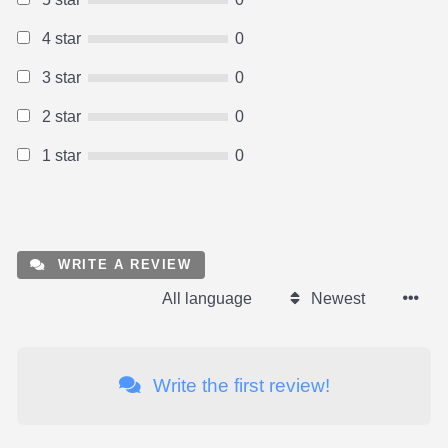
4 star
0
3 star
0
2 star
0
1 star
0
WRITE A REVIEW
All language
Newest
Write the first review!