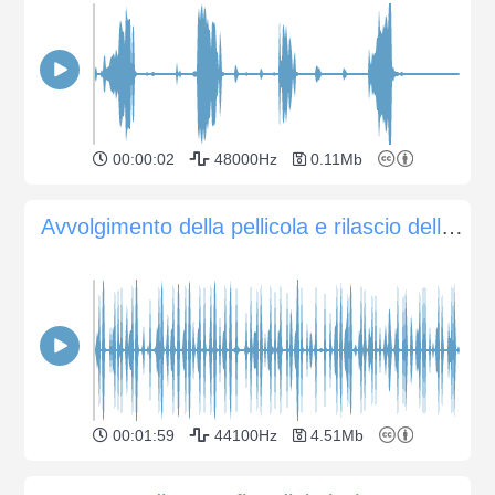
00:00:02
48000Hz
0.11Mb
Avvolgimento della pellicola e rilascio dell'otturatore su una fotocamera SLR meccanica Nikon FM10
00:01:59
44100Hz
4.51Mb