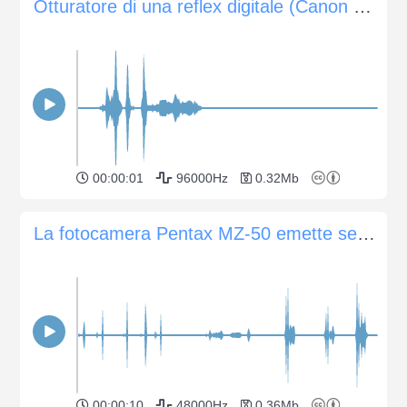
Otturatore di una reflex digitale (Canon EOS 350D)
00:00:01
96000Hz
0.32Mb
La fotocamera Pentax MZ-50 emette segnali acustici, zoom, scatti dell'otturatore
00:00:10
48000Hz
0.36Mb