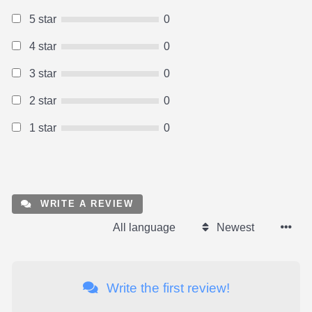
5 star
0
4 star
0
3 star
0
2 star
0
1 star
0
WRITE A REVIEW
All language
Newest
Write the first review!