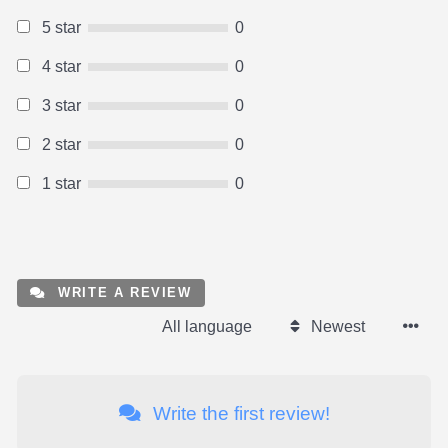
5 star
0
4 star
0
3 star
0
2 star
0
1 star
0
WRITE A REVIEW
All language
Newest
Write the first review!