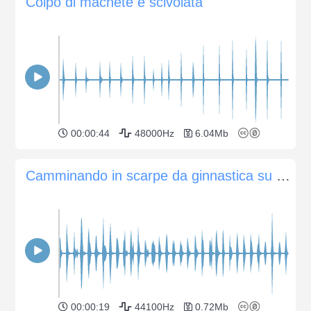
Colpo di machete e scivolata
00:00:44
48000Hz
6.04Mb
Camminando in scarpe da ginnastica su un terrapieno di ghiaia
00:00:19
44100Hz
0.72Mb