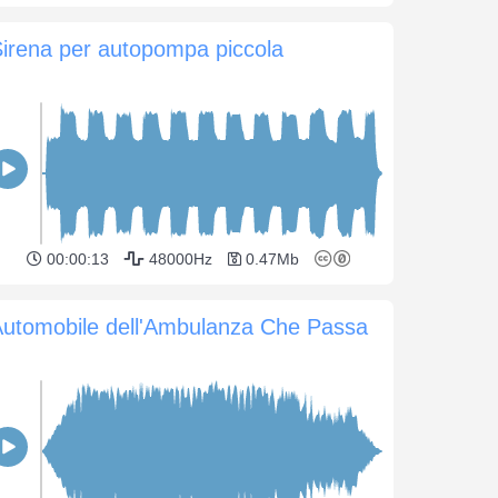
irena per autopompa piccola
00:00:13
48000Hz
0.47Mb
Automobile dell'Ambulanza Che Passa