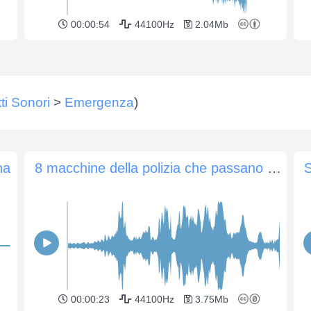
00:00:54
44100Hz
2.04Mb
tti Sonori
>
Emergenza
)
na
8 macchine della polizia che passano con sirene
S
00:00:23
44100Hz
3.75Mb