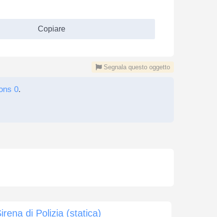
Copiare
Segnala questo oggetto
ons 0
.
irena di Polizia (statica)