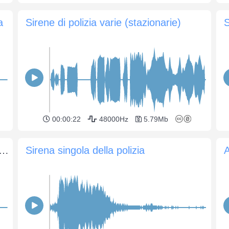
a
Sirene di polizia varie (stazionarie)
S
00:00:22
48000Hz
5.79Mb
della polizia gira la sirena e si allontana
Sirena singola della polizia