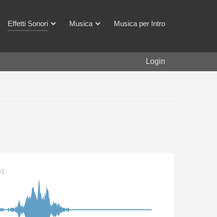
Effetti Sonori
Musica
Musica per Intro
Login
01