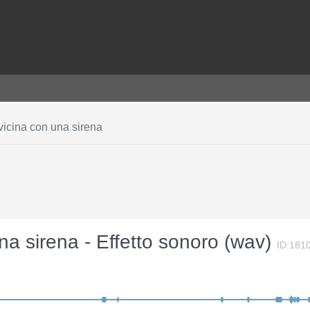
vvicina con una sirena
una sirena - Effetto sonoro (wav)
ID:181