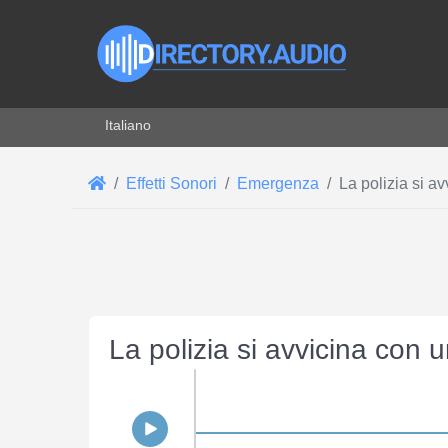
Seleziona la tua lingua
Italiano
Effetti Sonori
Emergenza
La polizia si a
La polizia si avvicina con 