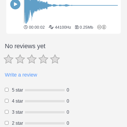
00:00:02
44100Hz
0.25Mb
No reviews yet
Write a review
5 star
0
4 star
0
3 star
0
2 star
0