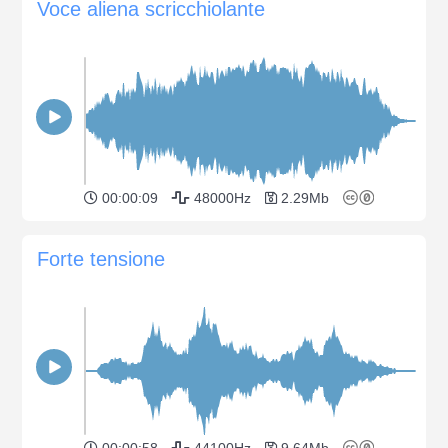
Voce aliena scricchiolante
00:00:09
48000Hz
2.29Mb
Forte tensione
00:00:58
44100Hz
9.64Mb