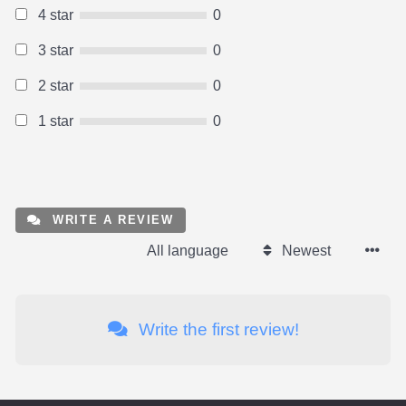
4 star
0
3 star
0
2 star
0
1 star
0
WRITE A REVIEW
All language
Newest
Write the first review!