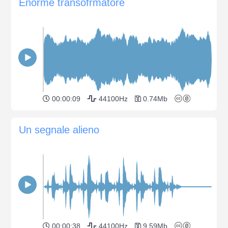
Enorme transofrmatore
00:00:09
44100Hz
0.74Mb
Un segnale alieno
00:00:38
44100Hz
9.59Mb