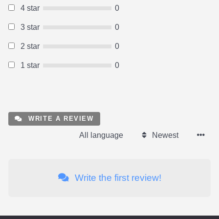
4 star
0
3 star
0
2 star
0
1 star
0
WRITE A REVIEW
All language
Newest
Write the first review!