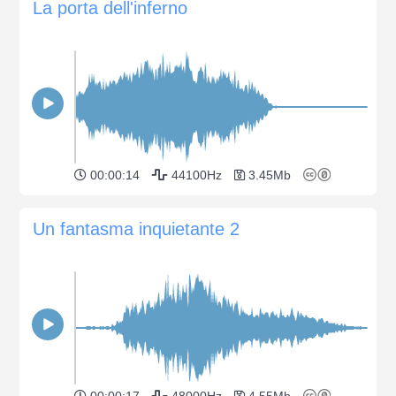
La porta dell'inferno
00:00:14
44100Hz
3.45Mb
Un fantasma inquietante 2
00:00:17
48000Hz
4.55Mb