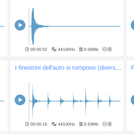
00:00:02
44100Hz
0.06Mb
I finestrini dell'auto si rompono (diversi colpi)
R
00:00:16
44100Hz
0.59Mb