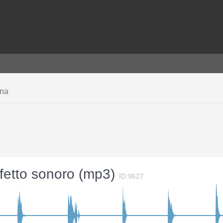
ena
ffetto sonoro (mp3)
ID:9627