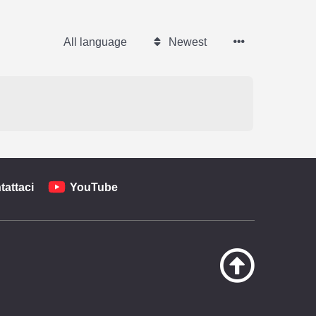
All language
Newest
tattaci
YouTube