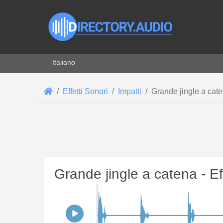
Seleziona la tua lingua
Italiano
Effetti Sonori
Impatti
Grande jingle a cat
Grande jingle a catena - E