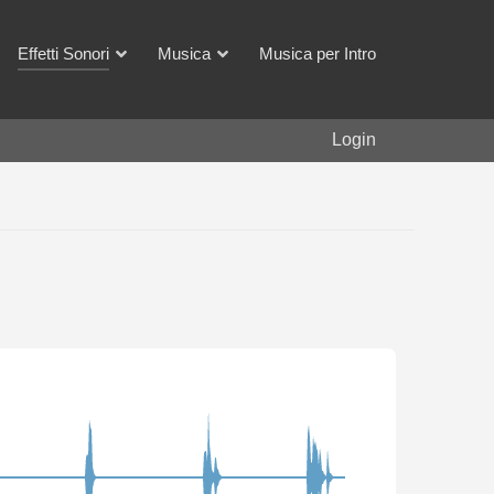
Effetti Sonori
Musica
Musica per Intro
Login