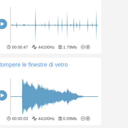
00:00:47
44100Hz
1.79Mb
ompere le finestre di vetro
00:00:03
44100Hz
0.09Mb