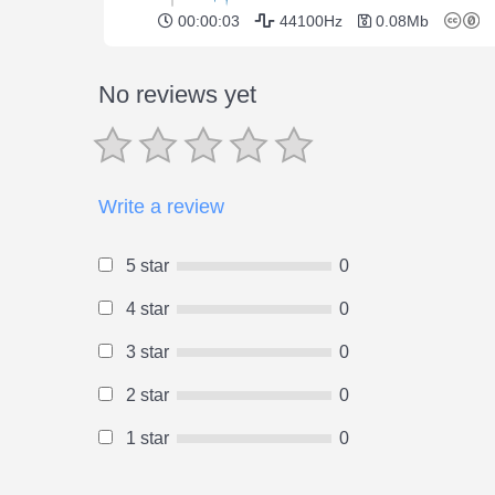
00:00:03
44100Hz
0.08Mb
No reviews yet
Write a review
5 star
0
4 star
0
3 star
0
2 star
0
1 star
0