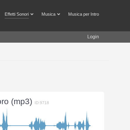
Effetti Sonori
Musica
Musica per Intro
Login
noro (mp3)
ID:9718