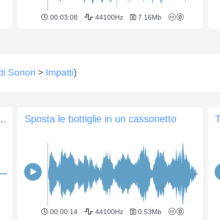
00:03:08
44100Hz
7.16Mb
tti Sonori
>
Impatti
)
ne gettata nella spazzatura e si rompe
Sposta le bottiglie in un cassonetto
T
00:00:14
44100Hz
0.53Mb