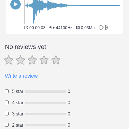
00:00:03
44100Hz
0.03Mb
No reviews yet
Write a review
5 star
0
4 star
0
3 star
0
2 star
0