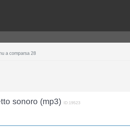
u a comparsa 28
etto sonoro (mp3)
ID:19523