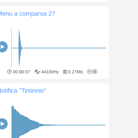
Menu a comparsa 27
00:00:07
44100Hz
0.27Mb
otifica "Tintinnio"