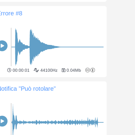
rrore #8
00:00:01
44100Hz
0.04Mb
otifica "Può rotolare"