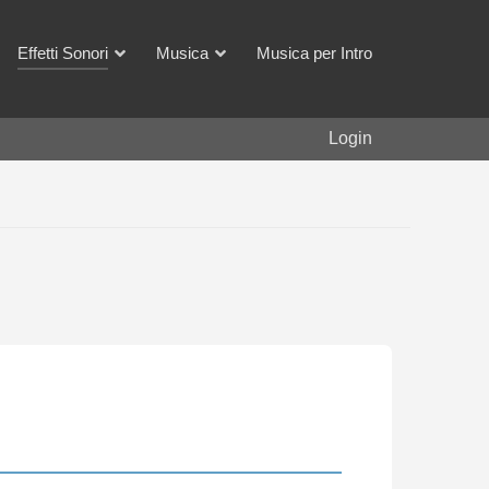
Effetti Sonori
Musica
Musica per Intro
Login