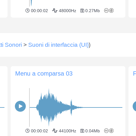
00:00:02
48000Hz
0.27Mb
tti Sonori
>
Suoni di interfaccia (UI)
)
Menu a comparsa 03
F
00:00:02
44100Hz
0.04Mb