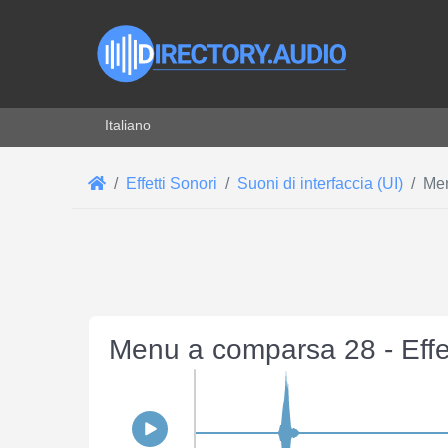
Seleziona la tua lingua
Italiano
Effetti Sonori
Suoni di interfaccia (UI)
Men
Menu a comparsa 28 - Eff