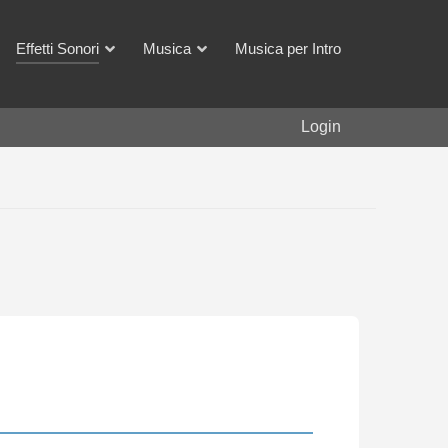
Effetti Sonori
Musica
Musica per Intro
Login