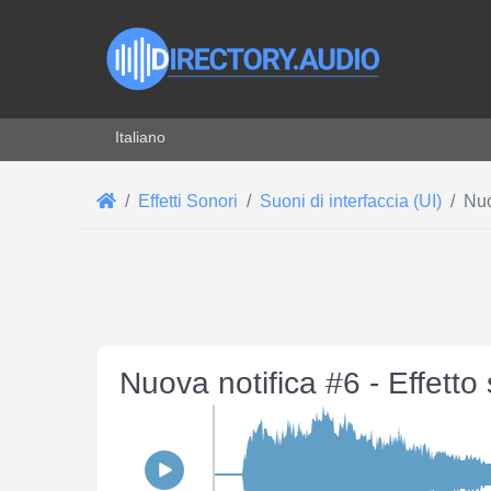
Seleziona la tua lingua
Italiano
Effetti Sonori
Suoni di interfaccia (UI)
Nuo
Nuova notifica #6 - Effett