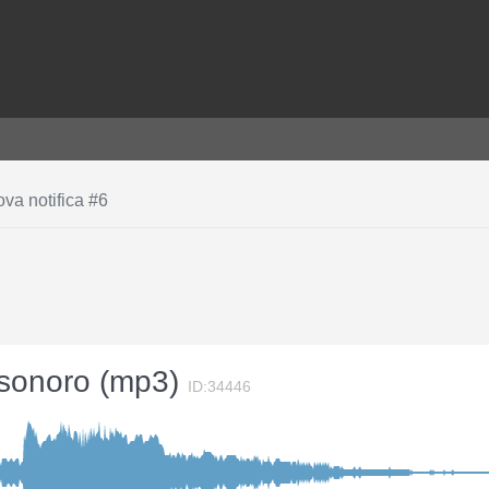
va notifica #6
o sonoro (mp3)
ID:34446