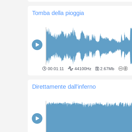
Tomba della pioggia
00:01:11
44100Hz
2.67Mb
Direttamente dall'inferno