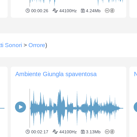
00:00:26
44100Hz
4.24Mb
tti Sonori
>
Orrore
)
Ambiente Giungla spaventosa
N
00:02:17
44100Hz
3.13Mb