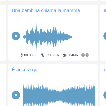
Una bambina chiama la mamma
I
00:00:03
44100Hz
0.04Mb
È ancora qui
U