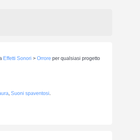
ia
Effetti Sonori
>
Orrore
per qualsiasi progetto
aura
,
Suoni spaventosi
.