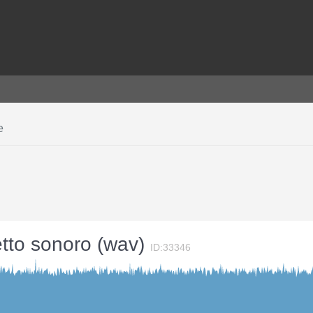
e
etto sonoro (wav)
ID:33346