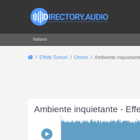
Seleziona la tua lingua
Italiano
Effetti Sonori
Orrore
Ambiente inquietant
Ambiente inquietante - Eff