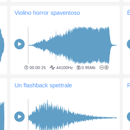
Violino horror spaventoso
È
00:00:25
44100Hz
0.95Mb
Un flashback spettrale
R