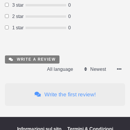
3 star
0
2 star
0
1 star
0
WRITE A REVIEW
All language
Newest
Write the first review!
Informazioni sul sito
Termini & Condizioni