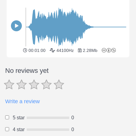
00:01:00
44100Hz
2.28Mb
No reviews yet
Write a review
5 star
0
4 star
0