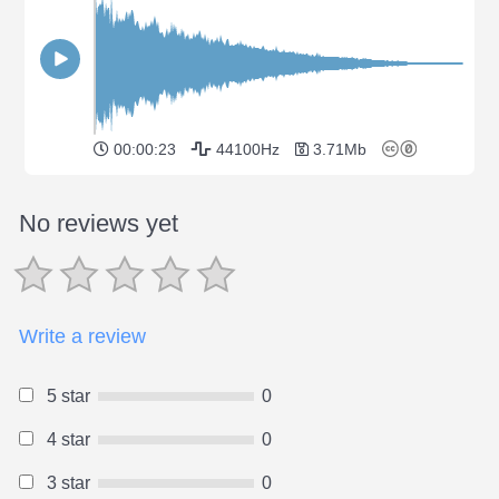
00:00:23
44100Hz
3.71Mb
No reviews yet
Write a review
5 star
0
4 star
0
3 star
0