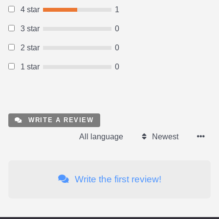
4 star
1
3 star
0
2 star
0
1 star
0
WRITE A REVIEW
All language
Newest
Write the first review!