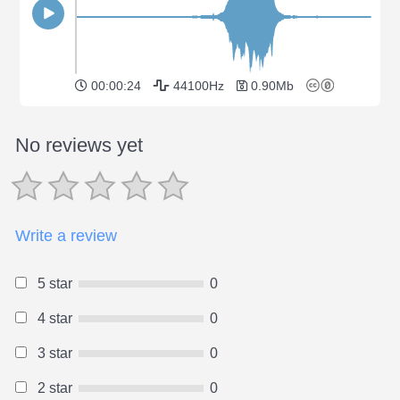
00:00:24
44100Hz
0.90Mb
No reviews yet
Write a review
5 star
0
4 star
0
3 star
0
2 star
0