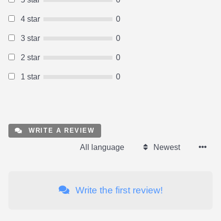
4 star
0
3 star
0
2 star
0
1 star
0
WRITE A REVIEW
All language
Newest
Write the first review!