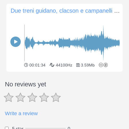
Due treni guidano, clacson e campanelli suonanti
00:01:34
44100Hz
3.59Mb
No reviews yet
Write a review
5 star
0