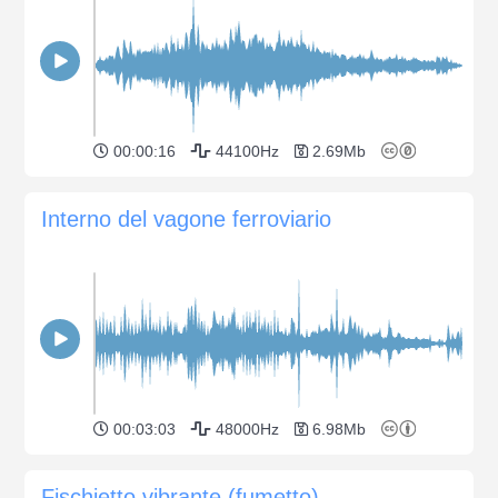
00:00:16
44100Hz
2.69Mb
Interno del vagone ferroviario
00:03:03
48000Hz
6.98Mb
Fischietto vibrante (fumetto)