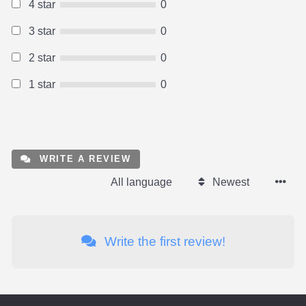
4 star
0
3 star
0
2 star
0
1 star
0
WRITE A REVIEW
All language
Newest
Write the first review!