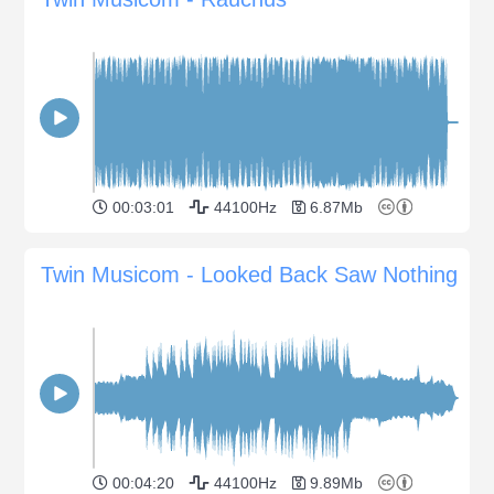
00:03:01
44100Hz
6.87Mb
Twin Musicom - Looked Back Saw Nothing
00:04:20
44100Hz
9.89Mb