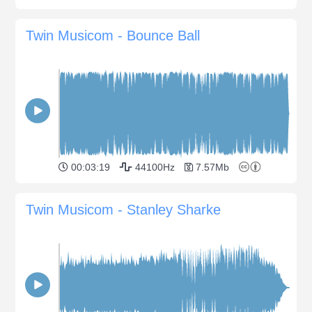
Twin Musicom - Bounce Ball
00:03:19
44100Hz
7.57Mb
Twin Musicom - Stanley Sharke