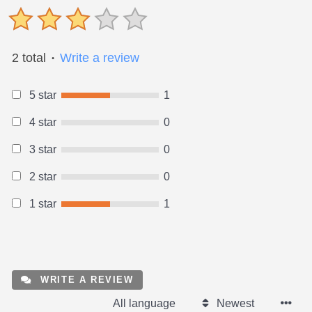
2 total
Write a review
●
5 star
1
4 star
0
3 star
0
2 star
0
1 star
1
WRITE A REVIEW
All language
Newest