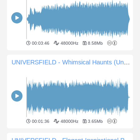
00:03:46
48000Hz
8.58Mb
UNIVERSFIELD - Whimsical Haunts (Una colonna sonora giocosa per il divertimento di Halloween)
00:01:36
48000Hz
3.65Mb