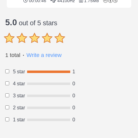
00:00:46
44100Hz
1.75Mb
5.0
out of 5 stars
1 total
Write a review
●
5 star
1
4 star
0
3 star
0
2 star
0
1 star
0