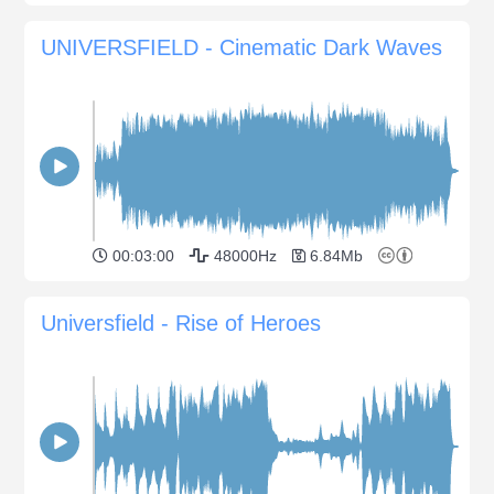
UNIVERSFIELD - Cinematic Dark Waves
00:03:00
48000Hz
6.84Mb
Universfield - Rise of Heroes