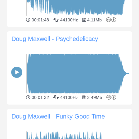
00:01:48
44100Hz
4.11Mb
Doug Maxwell - Psychedelicacy
00:01:32
44100Hz
3.49Mb
Doug Maxwell - Funky Good Time