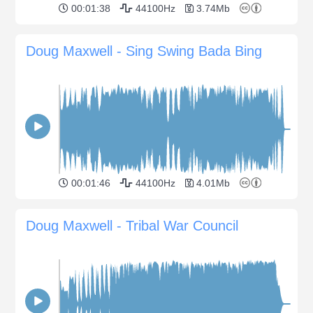
00:01:38
44100Hz
3.74Mb
Doug Maxwell - Sing Swing Bada Bing
00:01:46
44100Hz
4.01Mb
Doug Maxwell - Tribal War Council