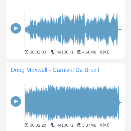
00:02:03
44100Hz
4.66Mb
Doug Maxwell - Carnival De Brazil
00:01:29
44100Hz
3.37Mb