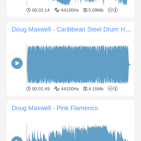
00:02:14
44100Hz
5.09Mb
Doug Maxwell - Caribbean Steel Drum Happiness
00:01:49
44100Hz
4.15Mb
Doug Maxwell - Pink Flamenco