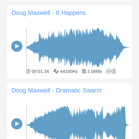
Doug Maxwell - It Happens
00:01:34
44100Hz
3.58Mb
Doug Maxwell - Dramatic Swarm