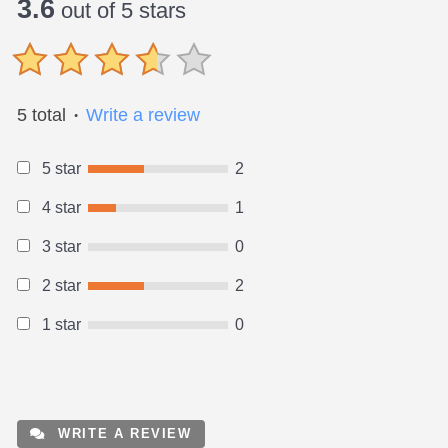
3.6
out of 5 stars
5 total
Write a review
●
5 star
2
4 star
1
3 star
0
2 star
2
1 star
0
WRITE A REVIEW