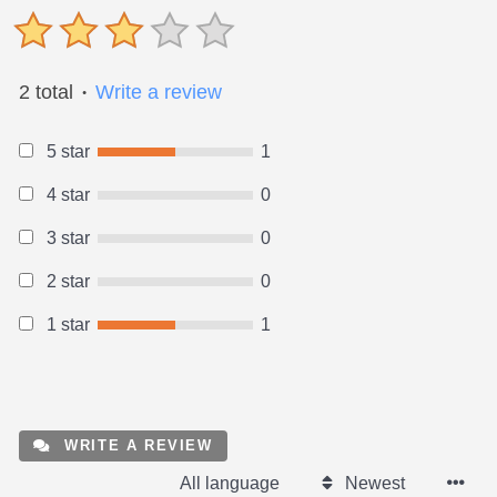
2 total
Write a review
●
5 star
1
4 star
0
3 star
0
2 star
0
1 star
1
WRITE A REVIEW
All language
Newest