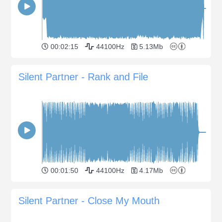
00:02:15
44100Hz
5.13Mb
Silent Partner - Rank and File
00:01:50
44100Hz
4.17Mb
Silent Partner - Close My Mouth