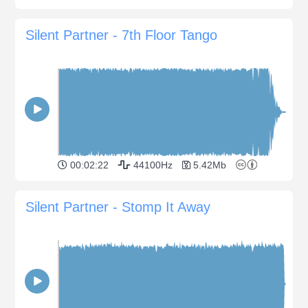
Silent Partner - 7th Floor Tango
00:02:22
44100Hz
5.42Mb
Silent Partner - Stomp It Away