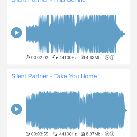
00:02:02
44100Hz
4.63Mb
Silent Partner - Take You Home
00:03:55
44100Hz
8.97Mb