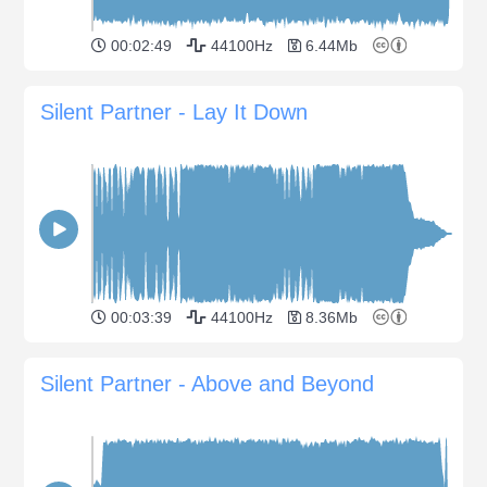
00:02:49
44100Hz
6.44Mb
Silent Partner - Lay It Down
00:03:39
44100Hz
8.36Mb
Silent Partner - Above and Beyond