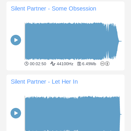
Silent Partner - Some Obsession
00:02:50
44100Hz
6.49Mb
Silent Partner - Let Her In