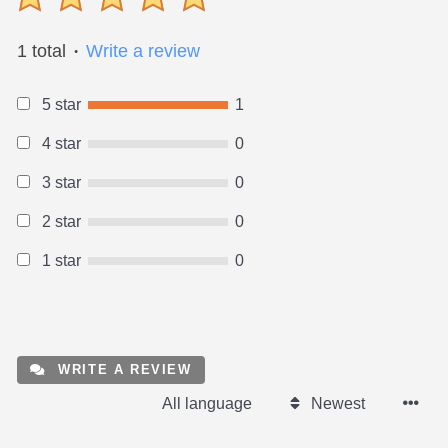
1 total
Write a review
●
5 star
1
4 star
0
3 star
0
2 star
0
1 star
0
WRITE A REVIEW
All language
Newest