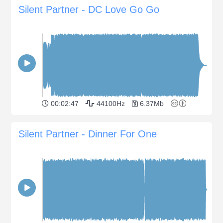
Silent Partner - DC Love Go Go
00:02:47
44100Hz
6.37Mb
Silent Partner - Dinner For One