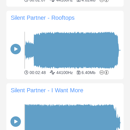
Silent Partner - Rooftops
00:02:48
44100Hz
6.40Mb
Silent Partner - I Want More