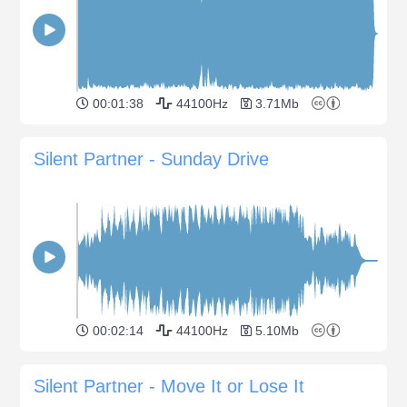
00:01:38
44100Hz
3.71Mb
Silent Partner - Sunday Drive
00:02:14
44100Hz
5.10Mb
Silent Partner - Move It or Lose It