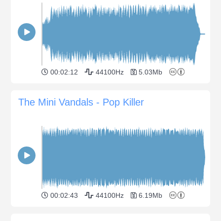
00:02:12
44100Hz
5.03Mb
The Mini Vandals - Pop Killer
00:02:43
44100Hz
6.19Mb