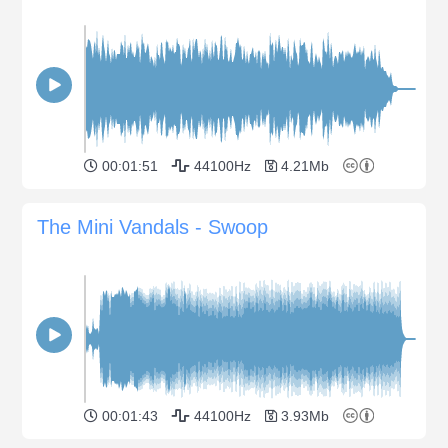
00:01:51
44100Hz
4.21Mb
The Mini Vandals - Swoop
00:01:43
44100Hz
3.93Mb