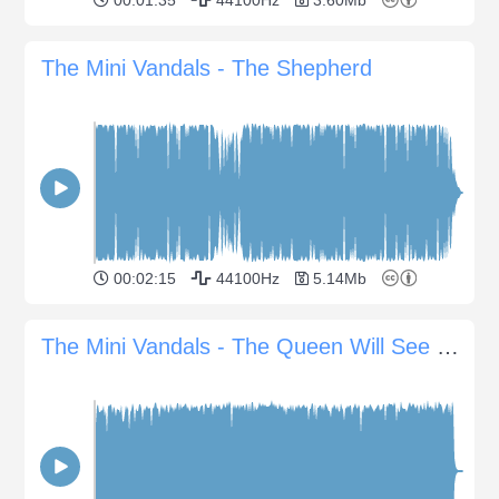
The Mini Vandals - The Shepherd
00:02:15
44100Hz
5.14Mb
The Mini Vandals - The Queen Will See You