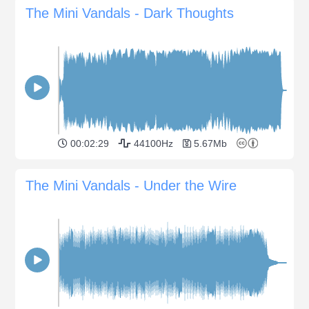
The Mini Vandals - Dark Thoughts
00:02:29
44100Hz
5.67Mb
The Mini Vandals - Under the Wire