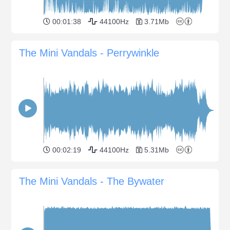
00:01:38
44100Hz
3.71Mb
The Mini Vandals - Perrywinkle
00:02:19
44100Hz
5.31Mb
The Mini Vandals - The Bywater