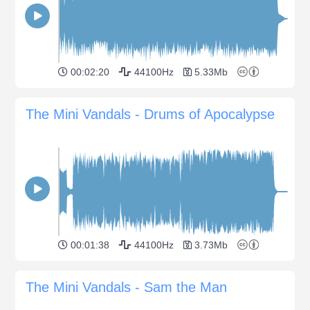
00:02:20
44100Hz
5.33Mb
The Mini Vandals - Drums of Apocalypse
00:01:38
44100Hz
3.73Mb
The Mini Vandals - Sam the Man