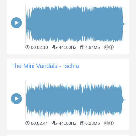
00:02:10
44100Hz
4.94Mb
The Mini Vandals - Ischia
00:02:44
44100Hz
6.23Mb