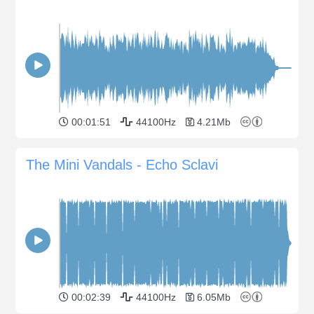
00:01:51
44100Hz
4.21Mb
The Mini Vandals - Echo Sclavi
00:02:39
44100Hz
6.05Mb