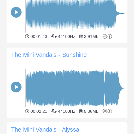
00:01:43
44100Hz
3.91Mb
The Mini Vandals - Sunshine
00:02:21
44100Hz
5.36Mb
The Mini Vandals - Alyssa