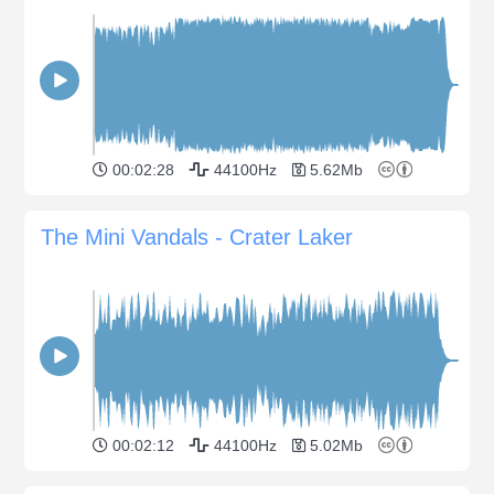
00:02:28
44100Hz
5.62Mb
The Mini Vandals - Crater Laker
00:02:12
44100Hz
5.02Mb