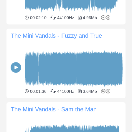
00:02:10
44100Hz
4.96Mb
The Mini Vandals - Fuzzy and True
00:01:36
44100Hz
3.64Mb
The Mini Vandals - Sam the Man