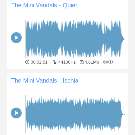
The Mini Vandals - Quiet
00:02:01
44100Hz
4.61Mb
The Mini Vandals - Ischia