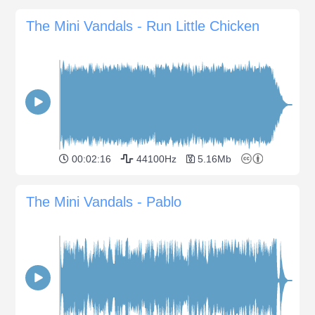
The Mini Vandals - Run Little Chicken
00:02:16
44100Hz
5.16Mb
The Mini Vandals - Pablo