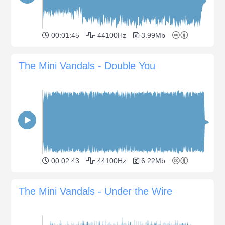
00:01:45
44100Hz
3.99Mb
The Mini Vandals - Double You
00:02:43
44100Hz
6.22Mb
The Mini Vandals - Under the Wire