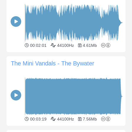
00:02:01
44100Hz
4.61Mb
The Mini Vandals - The Bywater
00:03:19
44100Hz
7.56Mb