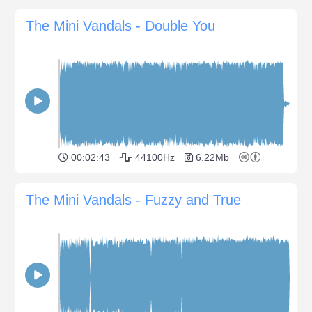
The Mini Vandals - Double You
00:02:43
44100Hz
6.22Mb
The Mini Vandals - Fuzzy and True