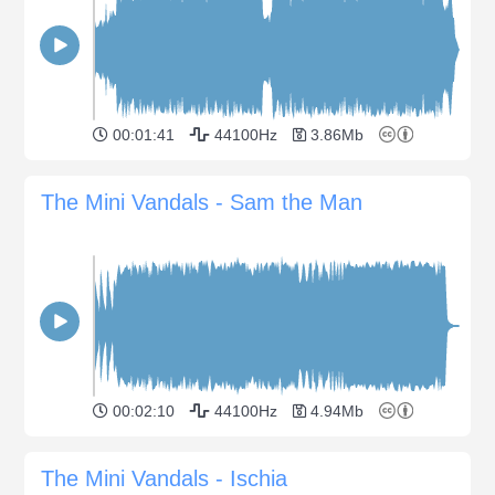
00:01:41
44100Hz
3.86Mb
The Mini Vandals - Sam the Man
00:02:10
44100Hz
4.94Mb
The Mini Vandals - Ischia