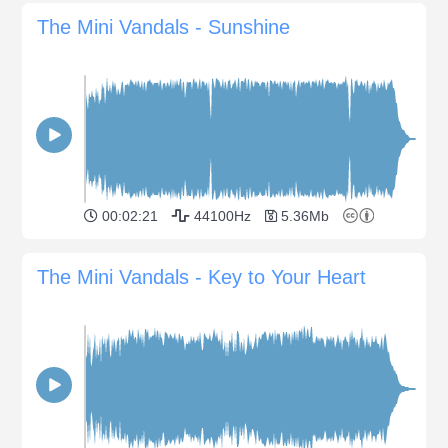
The Mini Vandals - Sunshine
00:02:21
44100Hz
5.36Mb
The Mini Vandals - Key to Your Heart