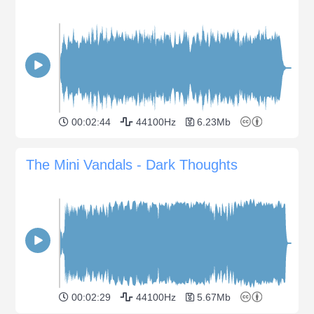
00:02:44
44100Hz
6.23Mb
The Mini Vandals - Dark Thoughts
00:02:29
44100Hz
5.67Mb