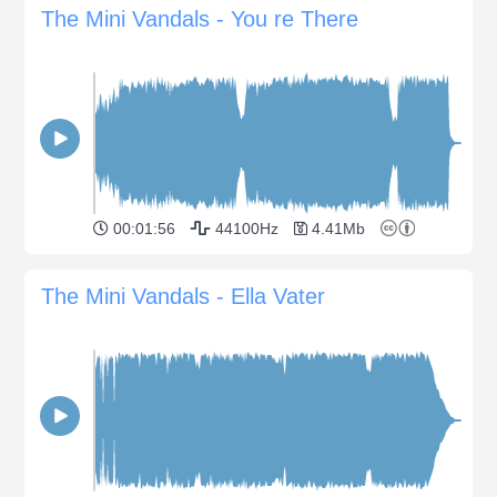
The Mini Vandals - You re There
00:01:56
44100Hz
4.41Mb
The Mini Vandals - Ella Vater