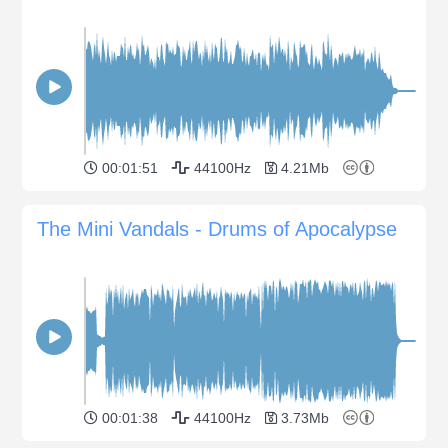
00:01:51
44100Hz
4.21Mb
The Mini Vandals - Drums of Apocalypse
00:01:38
44100Hz
3.73Mb