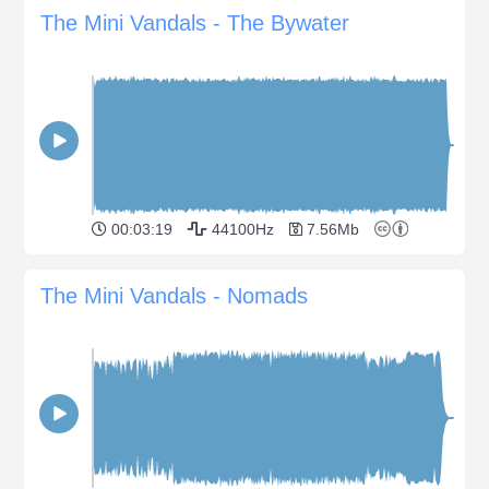
The Mini Vandals - The Bywater
00:03:19
44100Hz
7.56Mb
The Mini Vandals - Nomads