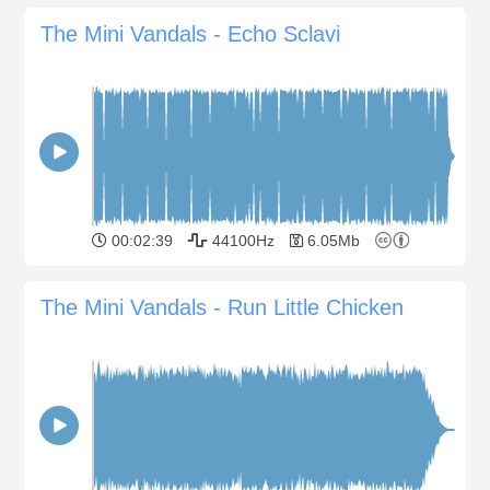
The Mini Vandals - Echo Sclavi
00:02:39
44100Hz
6.05Mb
The Mini Vandals - Run Little Chicken