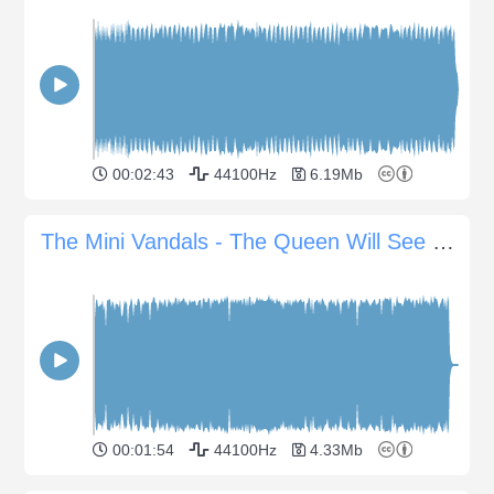
00:02:43
44100Hz
6.19Mb
The Mini Vandals - The Queen Will See You
00:01:54
44100Hz
4.33Mb