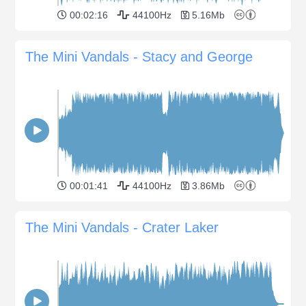
00:02:16
44100Hz
5.16Mb
The Mini Vandals - Stacy and George
00:01:41
44100Hz
3.86Mb
The Mini Vandals - Crater Laker