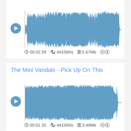
00:02:29
44100Hz
5.67Mb
The Mini Vandals - Pick Up On This
00:01:32
44100Hz
3.49Mb