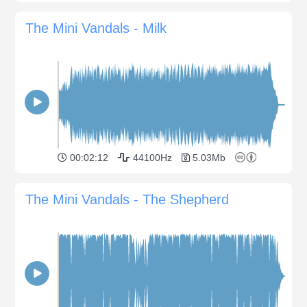
The Mini Vandals - Milk
00:02:12
44100Hz
5.03Mb
The Mini Vandals - The Shepherd