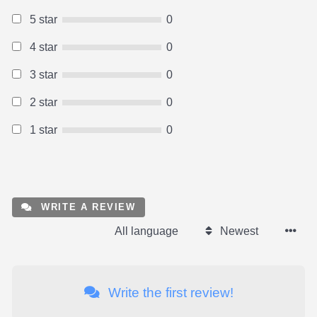
5 star
0
4 star
0
3 star
0
2 star
0
1 star
0
WRITE A REVIEW
All language
Newest
Write the first review!