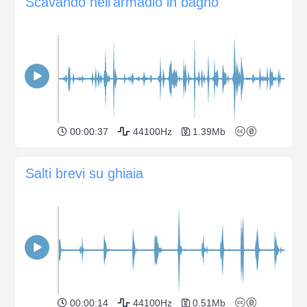
Scavando nell'armadio in bagno
00:00:37
44100Hz
1.39Mb
Salti brevi su ghiaia
00:00:14
44100Hz
0.51Mb