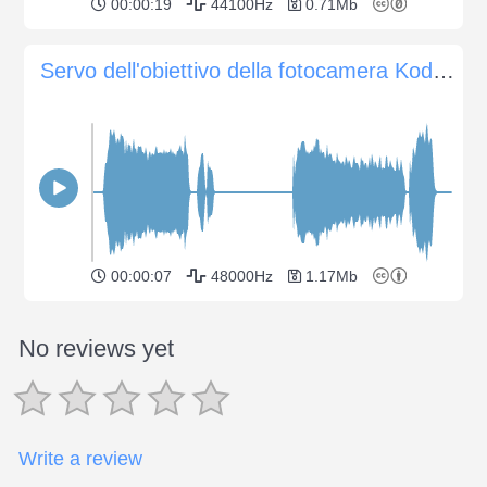
00:00:19
44100Hz
0.71Mb
Servo dell'obiettivo della fotocamera Kodak 1035z
00:00:07
48000Hz
1.17Mb
No reviews yet
Write a review