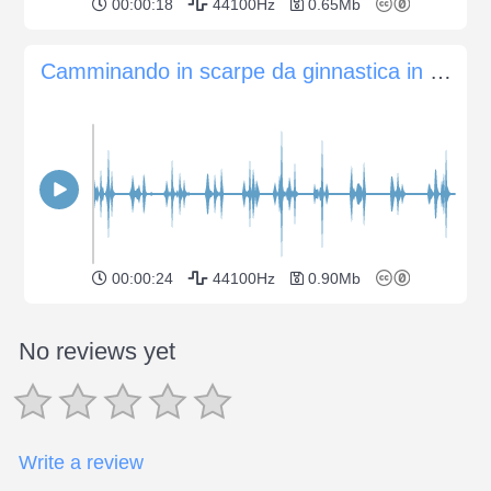
00:00:18
44100Hz
0.65Mb
Camminando in scarpe da ginnastica in cerchio su un sentiero granuloso
00:00:24
44100Hz
0.90Mb
No reviews yet
Write a review