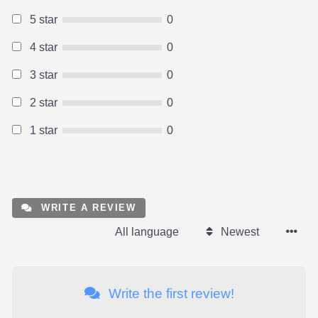
5 star
0
4 star
0
3 star
0
2 star
0
1 star
0
WRITE A REVIEW
All language
Newest
Write the first review!