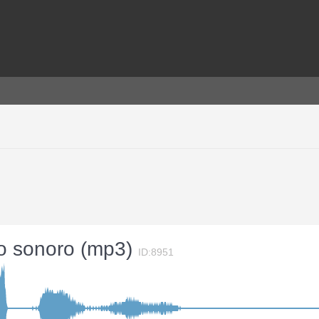
to sonoro (mp3)
ID:8951