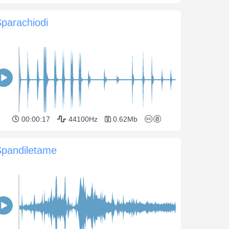
parachiodi
00:00:17
44100Hz
0.62Mb
Spandiletame