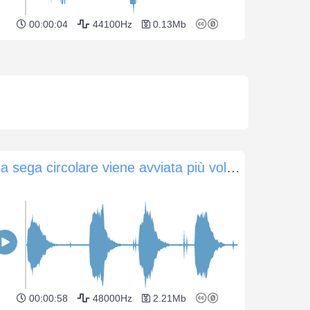
00:00:04
44100Hz
0.13Mb
La sega circolare viene avviata più volte per il taglio
00:00:58
48000Hz
2.21Mb