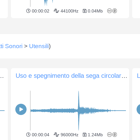
00:00:02
44100Hz
0.04Mb
tti Sonori
>
Utensili
)
per tagliare il compensato
Uso e spegnimento della sega circolare a distanza
00:00:04
96000Hz
1.24Mb