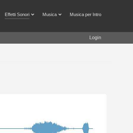
Effetti Sonori
Musica
Musica per Intro
Login