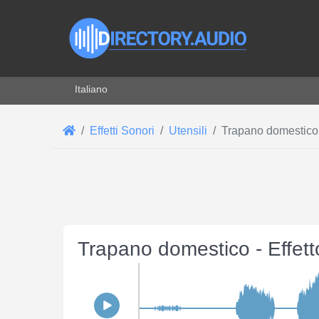
Seleziona la tua lingua
Italiano
Effetti Sonori
Utensili
Trapano domestico
Trapano domestico - Effet