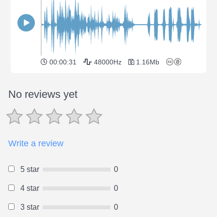
00:00:31
48000Hz
1.16Mb
No reviews yet
Write a review
5 star
0
4 star
0
3 star
0