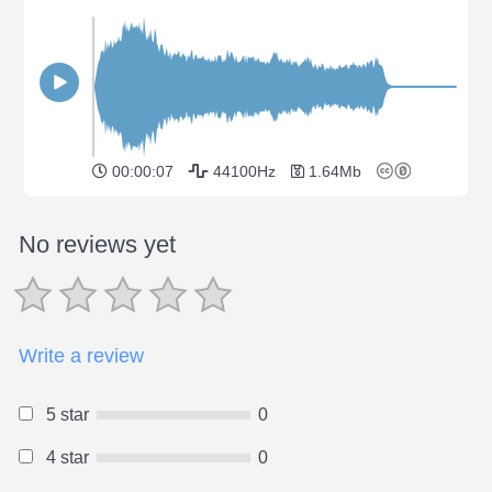
00:00:07
44100Hz
1.64Mb
No reviews yet
Write a review
5 star
0
4 star
0